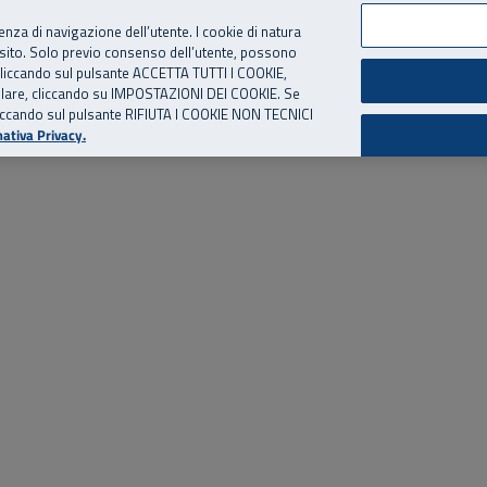
per te, chiamaci.
Numero Verde
800 810 810
.
Da cellulare e dall’estero
06 
ienza di navigazione dell’utente. I cookie di natura
 sito. Solo previo consenso dell’utente, possono
ie cliccando sul pulsante ACCETTA TUTTI I COOKIE,
ed eventi
Risorse utili
Supporto
tallare, cliccando su IMPOSTAZIONI DEI COOKIE. Se
o cliccando sul pulsante RIFIUTA I COOKIE NON TECNICI
ativa Privacy.