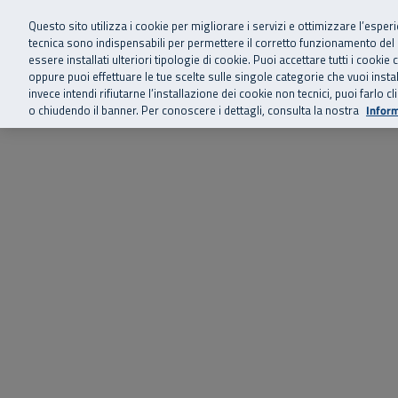
Siamo qui 
Vai al menu principale
Vai al contenuto principale
Vai al Footer
Questo sito utilizza i cookie per migliorare i servizi e ottimizzare l’esper
tecnica sono indispensabili per permettere il corretto funzionamento del
essere installati ulteriori tipologie di cookie. Puoi accettare tutti i cook
Home
Chi siamo
Storie, news 
SuperAbile - il Contact Center Inail per il mondo della disabilità
oppure puoi effettuare le tue scelte sulle singole categorie che vuoi ins
invece intendi rifiutarne l’installazione dei cookie non tecnici, puoi farl
o chiudendo il banner. Per conoscere i dettagli, consulta la nostra
Inform