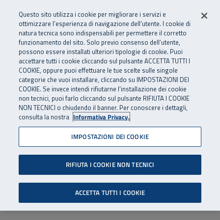
Numero Verde
800 810 810
.
Vai al menu principale
Vai al contenuto principale
Vai al Footer
Questo sito utilizza i cookie per migliorare i servizi e
Da cellulare e dall’estero
06 45539607
ottimizzare l’esperienza di navigazione dell’utente. I cookie di
natura tecnica sono indispensabili per permettere il corretto
funzionamento del sito. Solo previo consenso dell’utente,
Apri cerca
Apr
SuperAbile - il Contact Center Inail per il mondo della disabilità
possono essere installati ulteriori tipologie di cookie. Puoi
Navigazione principale
accettare tutti i cookie cliccando sul pulsante ACCETTA TUTTI I
COOKIE, oppure puoi effettuare le tue scelte sulle singole
categorie che vuoi installare, cliccando su IMPOSTAZIONI DEI
COOKIE. Se invece intendi rifiutarne l’installazione dei cookie
non tecnici, puoi farlo cliccando sul pulsante RIFIUTA I COOKIE
NON TECNICI o chiudendo il banner. Per conoscere i dettagli,
consulta la nostra
Informativa Privacy.
IMPOSTAZIONI DEI COOKIE
RIFIUTA I COOKIE NON TECNICI
ACCETTA TUTTI I COOKIE