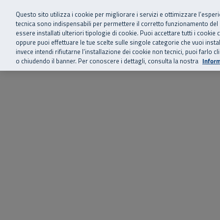
Siamo qui 
Vai al menu principale
Vai al contenuto principale
Vai al Footer
Questo sito utilizza i cookie per migliorare i servizi e ottimizzare l’esper
tecnica sono indispensabili per permettere il corretto funzionamento del
essere installati ulteriori tipologie di cookie. Puoi accettare tutti i cook
Home
Chi siamo
Storie, news 
SuperAbile - il Contact Center Inail per il mondo della disabilità
oppure puoi effettuare le tue scelte sulle singole categorie che vuoi ins
invece intendi rifiutarne l’installazione dei cookie non tecnici, puoi farl
o chiudendo il banner. Per conoscere i dettagli, consulta la nostra
Inform