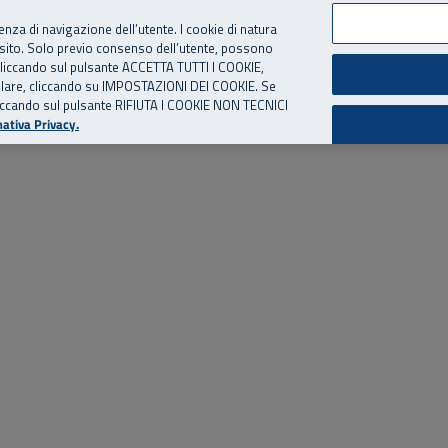
per te, chiamaci.
Numero Verde
800 810 810
.
Da cellulare e dall’estero
06 
ienza di navigazione dell’utente. I cookie di natura
 sito. Solo previo consenso dell’utente, possono
ie cliccando sul pulsante ACCETTA TUTTI I COOKIE,
ed eventi
Risorse utili
Supporto
tallare, cliccando su IMPOSTAZIONI DEI COOKIE. Se
o cliccando sul pulsante RIFIUTA I COOKIE NON TECNICI
ativa Privacy.