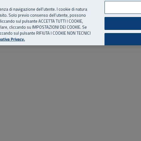
per te, chiamaci.
Numero Verde
800 810 810
.
Da cellulare e dall’estero
06 
ienza di navigazione dell’utente. I cookie di natura
 sito. Solo previo consenso dell’utente, possono
ie cliccando sul pulsante ACCETTA TUTTI I COOKIE,
ed eventi
Risorse utili
Supporto
tallare, cliccando su IMPOSTAZIONI DEI COOKIE. Se
o cliccando sul pulsante RIFIUTA I COOKIE NON TECNICI
ativa Privacy.