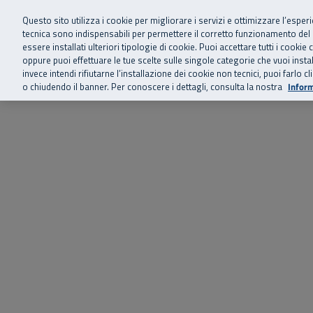
Siamo qui 
Vai al menu principale
Vai al contenuto principale
Vai al Footer
Questo sito utilizza i cookie per migliorare i servizi e ottimizzare l’esper
tecnica sono indispensabili per permettere il corretto funzionamento del
essere installati ulteriori tipologie di cookie. Puoi accettare tutti i cook
Home
Chi siamo
Storie, news 
SuperAbile - il Contact Center Inail per il mondo della disabilità
oppure puoi effettuare le tue scelte sulle singole categorie che vuoi ins
invece intendi rifiutarne l’installazione dei cookie non tecnici, puoi farl
o chiudendo il banner. Per conoscere i dettagli, consulta la nostra
Inform