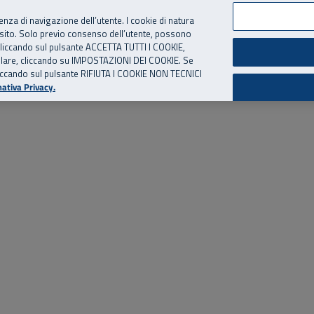
per te, chiamaci.
Numero Verde
800 810 810
.
Da cellulare e dall’estero
06 
ienza di navigazione dell’utente. I cookie di natura
 sito. Solo previo consenso dell’utente, possono
ie cliccando sul pulsante ACCETTA TUTTI I COOKIE,
ed eventi
Risorse utili
Supporto
tallare, cliccando su IMPOSTAZIONI DEI COOKIE. Se
o cliccando sul pulsante RIFIUTA I COOKIE NON TECNICI
ativa Privacy.