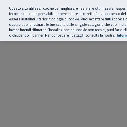
Siamo qui 
Vai al menu principale
Vai al contenuto principale
Vai al Footer
Questo sito utilizza i cookie per migliorare i servizi e ottimizzare l’esper
tecnica sono indispensabili per permettere il corretto funzionamento del
essere installati ulteriori tipologie di cookie. Puoi accettare tutti i cook
Home
Chi siamo
Storie, news 
SuperAbile - il Contact Center Inail per il mondo della disabilità
oppure puoi effettuare le tue scelte sulle singole categorie che vuoi ins
invece intendi rifiutarne l’installazione dei cookie non tecnici, puoi farl
o chiudendo il banner. Per conoscere i dettagli, consulta la nostra
Inform