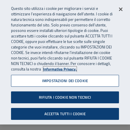
Numero Verde
800 810 810
.
Vai al menu principale
Vai al contenuto principale
Vai al Footer
Questo sito utilizza i cookie per migliorare i servizi e
Da cellulare e dall’estero
06 45539607
ottimizzare l’esperienza di navigazione dell’utente. I cookie di
natura tecnica sono indispensabili per permettere il corretto
funzionamento del sito. Solo previo consenso dell’utente,
Apri cerca
Apr
SuperAbile - il Contact Center Inail per il mondo della disabilità
possono essere installati ulteriori tipologie di cookie. Puoi
Navigazione principale
accettare tutti i cookie cliccando sul pulsante ACCETTA TUTTI I
COOKIE, oppure puoi effettuare le tue scelte sulle singole
categorie che vuoi installare, cliccando su IMPOSTAZIONI DEI
COOKIE. Se invece intendi rifiutarne l’installazione dei cookie
non tecnici, puoi farlo cliccando sul pulsante RIFIUTA I COOKIE
NON TECNICI o chiudendo il banner. Per conoscere i dettagli,
consulta la nostra
Informativa Privacy.
IMPOSTAZIONI DEI COOKIE
RIFIUTA I COOKIE NON TECNICI
ACCETTA TUTTI I COOKIE