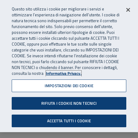
Numero Verde
800 810 810
.
Vai al menu principale
Vai al contenuto principale
Vai al Footer
Questo sito utilizza i cookie per migliorare i servizi e
Da cellulare e dall’estero
06 45539607
ottimizzare l’esperienza di navigazione dell’utente. I cookie di
natura tecnica sono indispensabili per permettere il corretto
funzionamento del sito. Solo previo consenso dell’utente,
Apri cerca
Apr
SuperAbile - il Contact Center Inail per il mondo della disabilità
possono essere installati ulteriori tipologie di cookie. Puoi
Navigazione principale
accettare tutti i cookie cliccando sul pulsante ACCETTA TUTTI I
COOKIE, oppure puoi effettuare le tue scelte sulle singole
categorie che vuoi installare, cliccando su IMPOSTAZIONI DEI
COOKIE. Se invece intendi rifiutarne l’installazione dei cookie
non tecnici, puoi farlo cliccando sul pulsante RIFIUTA I COOKIE
NON TECNICI o chiudendo il banner. Per conoscere i dettagli,
consulta la nostra
Informativa Privacy.
IMPOSTAZIONI DEI COOKIE
RIFIUTA I COOKIE NON TECNICI
ACCETTA TUTTI I COOKIE