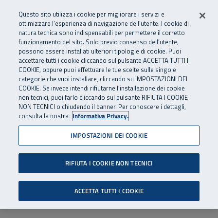
Numero Verde
800 810 810
.
Vai al menu principale
Vai al contenuto principale
Vai al Footer
Questo sito utilizza i cookie per migliorare i servizi e
Da cellulare e dall’estero
06 45539607
ottimizzare l’esperienza di navigazione dell’utente. I cookie di
natura tecnica sono indispensabili per permettere il corretto
funzionamento del sito. Solo previo consenso dell’utente,
Apri cerca
Apr
SuperAbile - il Contact Center Inail per il mondo della disabilità
possono essere installati ulteriori tipologie di cookie. Puoi
Navigazione principale
accettare tutti i cookie cliccando sul pulsante ACCETTA TUTTI I
COOKIE, oppure puoi effettuare le tue scelte sulle singole
categorie che vuoi installare, cliccando su IMPOSTAZIONI DEI
COOKIE. Se invece intendi rifiutarne l’installazione dei cookie
non tecnici, puoi farlo cliccando sul pulsante RIFIUTA I COOKIE
NON TECNICI o chiudendo il banner. Per conoscere i dettagli,
consulta la nostra
Informativa Privacy.
IMPOSTAZIONI DEI COOKIE
RIFIUTA I COOKIE NON TECNICI
ACCETTA TUTTI I COOKIE