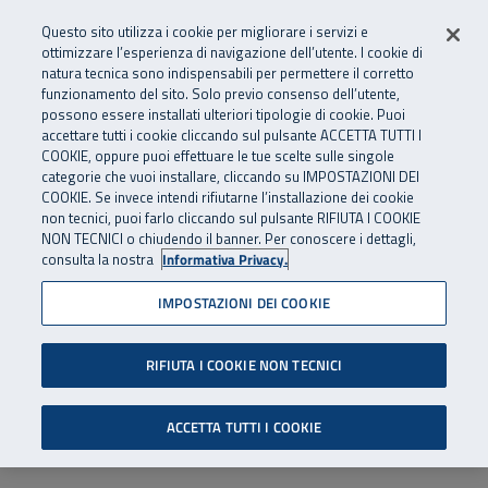
Numero Verde
800 810 810
.
Vai al menu principale
Vai al contenuto principale
Vai al Footer
Questo sito utilizza i cookie per migliorare i servizi e
Da cellulare e dall’estero
06 45539607
ottimizzare l’esperienza di navigazione dell’utente. I cookie di
natura tecnica sono indispensabili per permettere il corretto
funzionamento del sito. Solo previo consenso dell’utente,
Apri cerca
Apr
SuperAbile - il Contact Center Inail per il mondo della disabilità
possono essere installati ulteriori tipologie di cookie. Puoi
Navigazione principale
accettare tutti i cookie cliccando sul pulsante ACCETTA TUTTI I
COOKIE, oppure puoi effettuare le tue scelte sulle singole
categorie che vuoi installare, cliccando su IMPOSTAZIONI DEI
COOKIE. Se invece intendi rifiutarne l’installazione dei cookie
non tecnici, puoi farlo cliccando sul pulsante RIFIUTA I COOKIE
NON TECNICI o chiudendo il banner. Per conoscere i dettagli,
consulta la nostra
Informativa Privacy.
IMPOSTAZIONI DEI COOKIE
RIFIUTA I COOKIE NON TECNICI
ACCETTA TUTTI I COOKIE