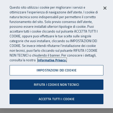
Numero Verde
800 810 810
.
Vai al menu principale
Vai al contenuto principale
Vai al Footer
Questo sito utilizza i cookie per migliorare i servizi e
Da cellulare e dall’estero
06 45539607
ottimizzare l’esperienza di navigazione dell’utente. I cookie di
natura tecnica sono indispensabili per permettere il corretto
funzionamento del sito. Solo previo consenso dell’utente,
Apri cerca
Apr
SuperAbile - il Contact Center Inail per il mondo della disabilità
possono essere installati ulteriori tipologie di cookie. Puoi
Navigazione principale
accettare tutti i cookie cliccando sul pulsante ACCETTA TUTTI I
COOKIE, oppure puoi effettuare le tue scelte sulle singole
categorie che vuoi installare, cliccando su IMPOSTAZIONI DEI
COOKIE. Se invece intendi rifiutarne l’installazione dei cookie
non tecnici, puoi farlo cliccando sul pulsante RIFIUTA I COOKIE
NON TECNICI o chiudendo il banner. Per conoscere i dettagli,
consulta la nostra
Informativa Privacy.
IMPOSTAZIONI DEI COOKIE
RIFIUTA I COOKIE NON TECNICI
ACCETTA TUTTI I COOKIE