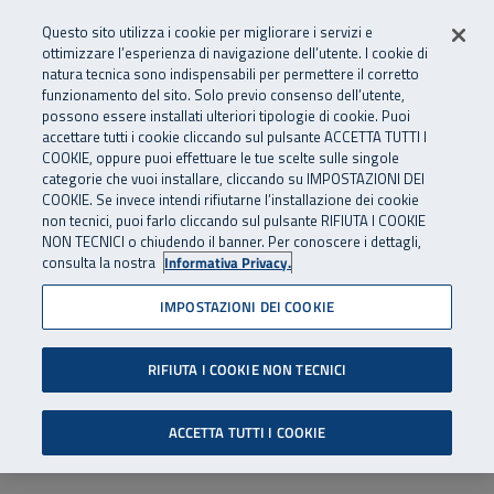
Numero Verde
800 810 810
.
Vai al menu principale
Vai al contenuto principale
Vai al Footer
Questo sito utilizza i cookie per migliorare i servizi e
Da cellulare e dall’estero
06 45539607
ottimizzare l’esperienza di navigazione dell’utente. I cookie di
natura tecnica sono indispensabili per permettere il corretto
funzionamento del sito. Solo previo consenso dell’utente,
Apri cerca
Apr
SuperAbile - il Contact Center Inail per il mondo della disabilità
possono essere installati ulteriori tipologie di cookie. Puoi
Navigazione principale
accettare tutti i cookie cliccando sul pulsante ACCETTA TUTTI I
COOKIE, oppure puoi effettuare le tue scelte sulle singole
categorie che vuoi installare, cliccando su IMPOSTAZIONI DEI
COOKIE. Se invece intendi rifiutarne l’installazione dei cookie
non tecnici, puoi farlo cliccando sul pulsante RIFIUTA I COOKIE
NON TECNICI o chiudendo il banner. Per conoscere i dettagli,
consulta la nostra
Informativa Privacy.
IMPOSTAZIONI DEI COOKIE
RIFIUTA I COOKIE NON TECNICI
ACCETTA TUTTI I COOKIE