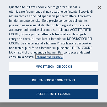
Numero Verde
800 810 810
.
Vai al menu principale
Vai al contenuto principale
Vai al Footer
Questo sito utilizza i cookie per migliorare i servizi e
Da cellulare e dall’estero
06 45539607
ottimizzare l’esperienza di navigazione dell’utente. I cookie di
natura tecnica sono indispensabili per permettere il corretto
funzionamento del sito. Solo previo consenso dell’utente,
Apri cerca
Apr
SuperAbile - il Contact Center Inail per il mondo della disabilità
possono essere installati ulteriori tipologie di cookie. Puoi
Navigazione principale
accettare tutti i cookie cliccando sul pulsante ACCETTA TUTTI I
COOKIE, oppure puoi effettuare le tue scelte sulle singole
categorie che vuoi installare, cliccando su IMPOSTAZIONI DEI
COOKIE. Se invece intendi rifiutarne l’installazione dei cookie
non tecnici, puoi farlo cliccando sul pulsante RIFIUTA I COOKIE
NON TECNICI o chiudendo il banner. Per conoscere i dettagli,
consulta la nostra
Informativa Privacy.
IMPOSTAZIONI DEI COOKIE
RIFIUTA I COOKIE NON TECNICI
ACCETTA TUTTI I COOKIE