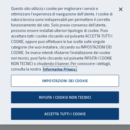
Numero Verde
800 810 810
.
Vai al menu principale
Vai al contenuto principale
Vai al Footer
Questo sito utilizza i cookie per migliorare i servizi e
Da cellulare e dall’estero
06 45539607
ottimizzare l’esperienza di navigazione dell’utente. I cookie di
natura tecnica sono indispensabili per permettere il corretto
funzionamento del sito. Solo previo consenso dell’utente,
Apri cerca
Apr
SuperAbile - il Contact Center Inail per il mondo della disabilità
possono essere installati ulteriori tipologie di cookie. Puoi
Navigazione principale
accettare tutti i cookie cliccando sul pulsante ACCETTA TUTTI I
COOKIE, oppure puoi effettuare le tue scelte sulle singole
categorie che vuoi installare, cliccando su IMPOSTAZIONI DEI
COOKIE. Se invece intendi rifiutarne l’installazione dei cookie
non tecnici, puoi farlo cliccando sul pulsante RIFIUTA I COOKIE
NON TECNICI o chiudendo il banner. Per conoscere i dettagli,
consulta la nostra
Informativa Privacy.
IMPOSTAZIONI DEI COOKIE
RIFIUTA I COOKIE NON TECNICI
ACCETTA TUTTI I COOKIE