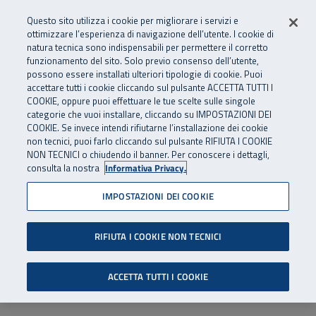
Numero Verde
800 810 810
.
Vai al menu principale
Vai al contenuto principale
Vai al Footer
Questo sito utilizza i cookie per migliorare i servizi e
Da cellulare e dall’estero
06 45539607
ottimizzare l’esperienza di navigazione dell’utente. I cookie di
natura tecnica sono indispensabili per permettere il corretto
funzionamento del sito. Solo previo consenso dell’utente,
Apri cerca
Apr
SuperAbile - il Contact Center Inail per il mondo della disabilità
possono essere installati ulteriori tipologie di cookie. Puoi
Navigazione principale
accettare tutti i cookie cliccando sul pulsante ACCETTA TUTTI I
COOKIE, oppure puoi effettuare le tue scelte sulle singole
categorie che vuoi installare, cliccando su IMPOSTAZIONI DEI
COOKIE. Se invece intendi rifiutarne l’installazione dei cookie
non tecnici, puoi farlo cliccando sul pulsante RIFIUTA I COOKIE
NON TECNICI o chiudendo il banner. Per conoscere i dettagli,
consulta la nostra
Informativa Privacy.
IMPOSTAZIONI DEI COOKIE
RIFIUTA I COOKIE NON TECNICI
ACCETTA TUTTI I COOKIE