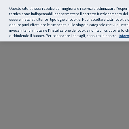
Siamo qui 
Vai al menu principale
Vai al contenuto principale
Vai al Footer
Questo sito utilizza i cookie per migliorare i servizi e ottimizzare l’esper
tecnica sono indispensabili per permettere il corretto funzionamento del
essere installati ulteriori tipologie di cookie. Puoi accettare tutti i cook
Home
Chi siamo
Storie, news 
SuperAbile - il Contact Center Inail per il mondo della disabilità
oppure puoi effettuare le tue scelte sulle singole categorie che vuoi ins
invece intendi rifiutarne l’installazione dei cookie non tecnici, puoi farl
o chiudendo il banner. Per conoscere i dettagli, consulta la nostra
Inform