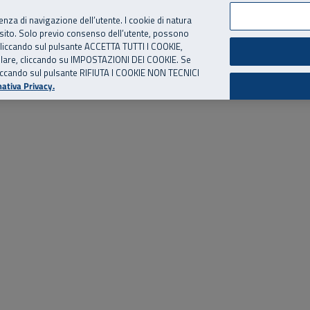
per te, chiamaci.
Numero Verde
800 810 810
.
Da cellulare e dall’estero
06 
ienza di navigazione dell’utente. I cookie di natura
 sito. Solo previo consenso dell’utente, possono
ie cliccando sul pulsante ACCETTA TUTTI I COOKIE,
ed eventi
Risorse utili
Supporto
tallare, cliccando su IMPOSTAZIONI DEI COOKIE. Se
o cliccando sul pulsante RIFIUTA I COOKIE NON TECNICI
ativa Privacy.