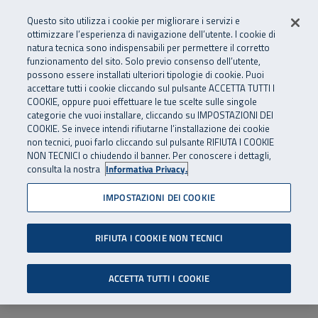
Numero Verde
800 810 810
.
Vai al menu principale
Vai al contenuto principale
Vai al Footer
Questo sito utilizza i cookie per migliorare i servizi e
Da cellulare e dall’estero
06 45539607
ottimizzare l’esperienza di navigazione dell’utente. I cookie di
natura tecnica sono indispensabili per permettere il corretto
funzionamento del sito. Solo previo consenso dell’utente,
Apri cerca
Apr
SuperAbile - il Contact Center Inail per il mondo della disabilità
possono essere installati ulteriori tipologie di cookie. Puoi
Navigazione principale
accettare tutti i cookie cliccando sul pulsante ACCETTA TUTTI I
COOKIE, oppure puoi effettuare le tue scelte sulle singole
categorie che vuoi installare, cliccando su IMPOSTAZIONI DEI
COOKIE. Se invece intendi rifiutarne l’installazione dei cookie
non tecnici, puoi farlo cliccando sul pulsante RIFIUTA I COOKIE
NON TECNICI o chiudendo il banner. Per conoscere i dettagli,
consulta la nostra
Informativa Privacy.
IMPOSTAZIONI DEI COOKIE
RIFIUTA I COOKIE NON TECNICI
ACCETTA TUTTI I COOKIE