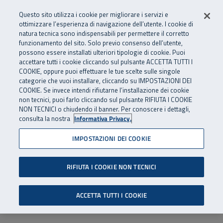
Numero Verde
800 810 810
.
Vai al menu principale
Vai al contenuto principale
Vai al Footer
Questo sito utilizza i cookie per migliorare i servizi e
Da cellulare e dall’estero
06 45539607
ottimizzare l’esperienza di navigazione dell’utente. I cookie di
natura tecnica sono indispensabili per permettere il corretto
funzionamento del sito. Solo previo consenso dell’utente,
Apri cerca
Apr
SuperAbile - il Contact Center Inail per il mondo della disabilità
possono essere installati ulteriori tipologie di cookie. Puoi
Navigazione principale
accettare tutti i cookie cliccando sul pulsante ACCETTA TUTTI I
COOKIE, oppure puoi effettuare le tue scelte sulle singole
categorie che vuoi installare, cliccando su IMPOSTAZIONI DEI
COOKIE. Se invece intendi rifiutarne l’installazione dei cookie
non tecnici, puoi farlo cliccando sul pulsante RIFIUTA I COOKIE
NON TECNICI o chiudendo il banner. Per conoscere i dettagli,
consulta la nostra
Informativa Privacy.
IMPOSTAZIONI DEI COOKIE
RIFIUTA I COOKIE NON TECNICI
ACCETTA TUTTI I COOKIE