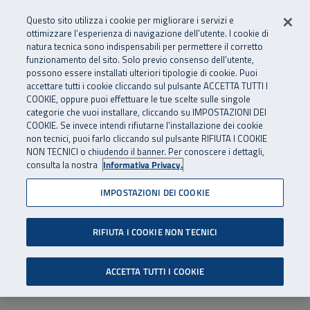
Numero Verde
800 810 810
.
Vai al menu principale
Vai al contenuto principale
Vai al Footer
Questo sito utilizza i cookie per migliorare i servizi e
Da cellulare e dall’estero
06 45539607
ottimizzare l’esperienza di navigazione dell’utente. I cookie di
natura tecnica sono indispensabili per permettere il corretto
funzionamento del sito. Solo previo consenso dell’utente,
Apri cerca
Apr
SuperAbile - il Contact Center Inail per il mondo della disabilità
possono essere installati ulteriori tipologie di cookie. Puoi
Navigazione principale
accettare tutti i cookie cliccando sul pulsante ACCETTA TUTTI I
COOKIE, oppure puoi effettuare le tue scelte sulle singole
categorie che vuoi installare, cliccando su IMPOSTAZIONI DEI
COOKIE. Se invece intendi rifiutarne l’installazione dei cookie
non tecnici, puoi farlo cliccando sul pulsante RIFIUTA I COOKIE
NON TECNICI o chiudendo il banner. Per conoscere i dettagli,
consulta la nostra
Informativa Privacy.
IMPOSTAZIONI DEI COOKIE
RIFIUTA I COOKIE NON TECNICI
ACCETTA TUTTI I COOKIE