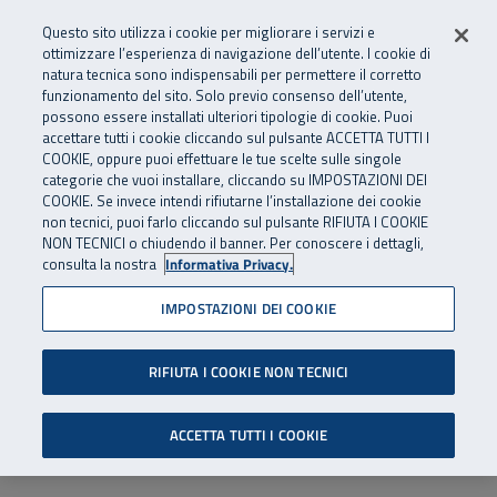
Numero Verde
800 810 810
.
Vai al menu principale
Vai al contenuto principale
Vai al Footer
Questo sito utilizza i cookie per migliorare i servizi e
Da cellulare e dall’estero
06 45539607
ottimizzare l’esperienza di navigazione dell’utente. I cookie di
natura tecnica sono indispensabili per permettere il corretto
funzionamento del sito. Solo previo consenso dell’utente,
Apri cerca
Apr
SuperAbile - il Contact Center Inail per il mondo della disabilità
possono essere installati ulteriori tipologie di cookie. Puoi
Navigazione principale
accettare tutti i cookie cliccando sul pulsante ACCETTA TUTTI I
COOKIE, oppure puoi effettuare le tue scelte sulle singole
categorie che vuoi installare, cliccando su IMPOSTAZIONI DEI
COOKIE. Se invece intendi rifiutarne l’installazione dei cookie
non tecnici, puoi farlo cliccando sul pulsante RIFIUTA I COOKIE
NON TECNICI o chiudendo il banner. Per conoscere i dettagli,
consulta la nostra
Informativa Privacy.
IMPOSTAZIONI DEI COOKIE
RIFIUTA I COOKIE NON TECNICI
ACCETTA TUTTI I COOKIE