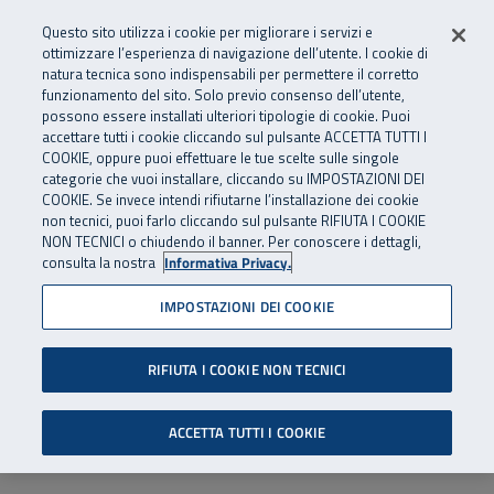
Numero Verde
800 810 810
.
Vai al menu principale
Vai al contenuto principale
Vai al Footer
Questo sito utilizza i cookie per migliorare i servizi e
Da cellulare e dall’estero
06 45539607
ottimizzare l’esperienza di navigazione dell’utente. I cookie di
natura tecnica sono indispensabili per permettere il corretto
funzionamento del sito. Solo previo consenso dell’utente,
Apri cerca
Apr
SuperAbile - il Contact Center Inail per il mondo della disabilità
possono essere installati ulteriori tipologie di cookie. Puoi
Navigazione principale
accettare tutti i cookie cliccando sul pulsante ACCETTA TUTTI I
COOKIE, oppure puoi effettuare le tue scelte sulle singole
categorie che vuoi installare, cliccando su IMPOSTAZIONI DEI
COOKIE. Se invece intendi rifiutarne l’installazione dei cookie
non tecnici, puoi farlo cliccando sul pulsante RIFIUTA I COOKIE
NON TECNICI o chiudendo il banner. Per conoscere i dettagli,
consulta la nostra
Informativa Privacy.
IMPOSTAZIONI DEI COOKIE
RIFIUTA I COOKIE NON TECNICI
ACCETTA TUTTI I COOKIE