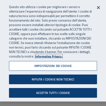
Numero Verde
800 810 810
.
Vai al menu principale
Vai al contenuto principale
Vai al Footer
Questo sito utilizza i cookie per migliorare i servizi e
Da cellulare e dall’estero
06 45539607
ottimizzare l’esperienza di navigazione dell’utente. I cookie di
natura tecnica sono indispensabili per permettere il corretto
funzionamento del sito. Solo previo consenso dell’utente,
Apri cerca
Apr
SuperAbile - il Contact Center Inail per il mondo della disabilità
possono essere installati ulteriori tipologie di cookie. Puoi
Navigazione principale
accettare tutti i cookie cliccando sul pulsante ACCETTA TUTTI I
COOKIE, oppure puoi effettuare le tue scelte sulle singole
categorie che vuoi installare, cliccando su IMPOSTAZIONI DEI
COOKIE. Se invece intendi rifiutarne l’installazione dei cookie
non tecnici, puoi farlo cliccando sul pulsante RIFIUTA I COOKIE
NON TECNICI o chiudendo il banner. Per conoscere i dettagli,
consulta la nostra
Informativa Privacy.
IMPOSTAZIONI DEI COOKIE
RIFIUTA I COOKIE NON TECNICI
ACCETTA TUTTI I COOKIE