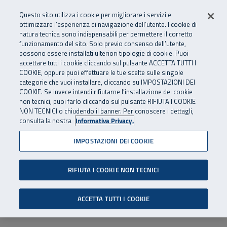
Numero Verde
800 810 810
.
Vai al menu principale
Vai al contenuto principale
Vai al Footer
Questo sito utilizza i cookie per migliorare i servizi e
Da cellulare e dall’estero
06 45539607
ottimizzare l’esperienza di navigazione dell’utente. I cookie di
natura tecnica sono indispensabili per permettere il corretto
funzionamento del sito. Solo previo consenso dell’utente,
Apri cerca
Apr
SuperAbile - il Contact Center Inail per il mondo della disabilità
possono essere installati ulteriori tipologie di cookie. Puoi
Navigazione principale
accettare tutti i cookie cliccando sul pulsante ACCETTA TUTTI I
COOKIE, oppure puoi effettuare le tue scelte sulle singole
categorie che vuoi installare, cliccando su IMPOSTAZIONI DEI
COOKIE. Se invece intendi rifiutarne l’installazione dei cookie
non tecnici, puoi farlo cliccando sul pulsante RIFIUTA I COOKIE
NON TECNICI o chiudendo il banner. Per conoscere i dettagli,
consulta la nostra
Informativa Privacy.
IMPOSTAZIONI DEI COOKIE
RIFIUTA I COOKIE NON TECNICI
ACCETTA TUTTI I COOKIE