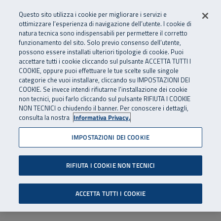
Numero Verde
800 810 810
.
Vai al menu principale
Vai al contenuto principale
Vai al Footer
Questo sito utilizza i cookie per migliorare i servizi e
Da cellulare e dall’estero
06 45539607
ottimizzare l’esperienza di navigazione dell’utente. I cookie di
natura tecnica sono indispensabili per permettere il corretto
funzionamento del sito. Solo previo consenso dell’utente,
Apri cerca
Apr
SuperAbile - il Contact Center Inail per il mondo della disabilità
possono essere installati ulteriori tipologie di cookie. Puoi
Navigazione principale
accettare tutti i cookie cliccando sul pulsante ACCETTA TUTTI I
COOKIE, oppure puoi effettuare le tue scelte sulle singole
categorie che vuoi installare, cliccando su IMPOSTAZIONI DEI
COOKIE. Se invece intendi rifiutarne l’installazione dei cookie
non tecnici, puoi farlo cliccando sul pulsante RIFIUTA I COOKIE
NON TECNICI o chiudendo il banner. Per conoscere i dettagli,
consulta la nostra
Informativa Privacy.
IMPOSTAZIONI DEI COOKIE
RIFIUTA I COOKIE NON TECNICI
ACCETTA TUTTI I COOKIE