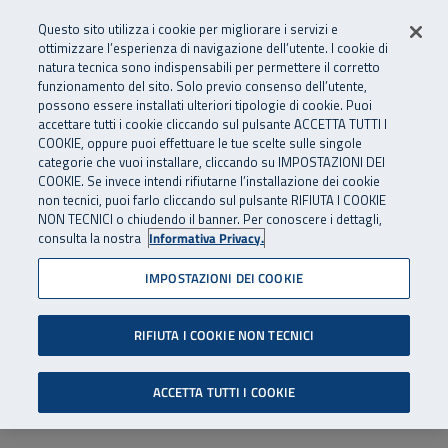
Numero Verde
800 810 810
.
Vai al menu principale
Vai al contenuto principale
Vai al Footer
Questo sito utilizza i cookie per migliorare i servizi e
Da cellulare e dall’estero
06 45539607
ottimizzare l’esperienza di navigazione dell’utente. I cookie di
natura tecnica sono indispensabili per permettere il corretto
funzionamento del sito. Solo previo consenso dell’utente,
Apri cerca
Apr
SuperAbile - il Contact Center Inail per il mondo della disabilità
possono essere installati ulteriori tipologie di cookie. Puoi
Navigazione principale
accettare tutti i cookie cliccando sul pulsante ACCETTA TUTTI I
COOKIE, oppure puoi effettuare le tue scelte sulle singole
categorie che vuoi installare, cliccando su IMPOSTAZIONI DEI
COOKIE. Se invece intendi rifiutarne l’installazione dei cookie
non tecnici, puoi farlo cliccando sul pulsante RIFIUTA I COOKIE
NON TECNICI o chiudendo il banner. Per conoscere i dettagli,
consulta la nostra
Informativa Privacy.
IMPOSTAZIONI DEI COOKIE
RIFIUTA I COOKIE NON TECNICI
ACCETTA TUTTI I COOKIE