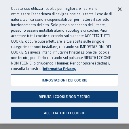
Numero Verde
800 810 810
.
Vai al menu principale
Vai al contenuto principale
Vai al Footer
Questo sito utilizza i cookie per migliorare i servizi e
Da cellulare e dall’estero
06 45539607
ottimizzare l’esperienza di navigazione dell’utente. I cookie di
natura tecnica sono indispensabili per permettere il corretto
funzionamento del sito. Solo previo consenso dell’utente,
Apri cerca
Apr
SuperAbile - il Contact Center Inail per il mondo della disabilità
possono essere installati ulteriori tipologie di cookie. Puoi
Navigazione principale
accettare tutti i cookie cliccando sul pulsante ACCETTA TUTTI I
COOKIE, oppure puoi effettuare le tue scelte sulle singole
categorie che vuoi installare, cliccando su IMPOSTAZIONI DEI
COOKIE. Se invece intendi rifiutarne l’installazione dei cookie
non tecnici, puoi farlo cliccando sul pulsante RIFIUTA I COOKIE
NON TECNICI o chiudendo il banner. Per conoscere i dettagli,
consulta la nostra
Informativa Privacy.
IMPOSTAZIONI DEI COOKIE
RIFIUTA I COOKIE NON TECNICI
ACCETTA TUTTI I COOKIE