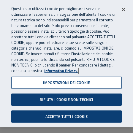
Numero Verde
800 810 810
.
Vai al menu principale
Vai al contenuto principale
Vai al Footer
Questo sito utilizza i cookie per migliorare i servizi e
Da cellulare e dall’estero
06 45539607
ottimizzare l’esperienza di navigazione dell’utente. I cookie di
natura tecnica sono indispensabili per permettere il corretto
funzionamento del sito. Solo previo consenso dell’utente,
Apri cerca
Apr
SuperAbile - il Contact Center Inail per il mondo della disabilità
possono essere installati ulteriori tipologie di cookie. Puoi
Navigazione principale
accettare tutti i cookie cliccando sul pulsante ACCETTA TUTTI I
COOKIE, oppure puoi effettuare le tue scelte sulle singole
categorie che vuoi installare, cliccando su IMPOSTAZIONI DEI
COOKIE. Se invece intendi rifiutarne l’installazione dei cookie
non tecnici, puoi farlo cliccando sul pulsante RIFIUTA I COOKIE
NON TECNICI o chiudendo il banner. Per conoscere i dettagli,
consulta la nostra
Informativa Privacy.
IMPOSTAZIONI DEI COOKIE
RIFIUTA I COOKIE NON TECNICI
ACCETTA TUTTI I COOKIE