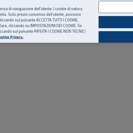
per te, chiamaci.
Numero Verde
800 810 810
.
Da cellulare e dall’estero
06 
ienza di navigazione dell’utente. I cookie di natura
 sito. Solo previo consenso dell’utente, possono
ie cliccando sul pulsante ACCETTA TUTTI I COOKIE,
ed eventi
Risorse utili
Supporto
tallare, cliccando su IMPOSTAZIONI DEI COOKIE. Se
o cliccando sul pulsante RIFIUTA I COOKIE NON TECNICI
ativa Privacy.