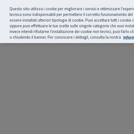
Siamo qui 
Vai al menu principale
Vai al contenuto principale
Vai al Footer
Questo sito utilizza i cookie per migliorare i servizi e ottimizzare l’esper
tecnica sono indispensabili per permettere il corretto funzionamento del
essere installati ulteriori tipologie di cookie. Puoi accettare tutti i cook
Home
Chi siamo
Storie, news 
SuperAbile - il Contact Center Inail per il mondo della disabilità
oppure puoi effettuare le tue scelte sulle singole categorie che vuoi ins
invece intendi rifiutarne l’installazione dei cookie non tecnici, puoi farl
o chiudendo il banner. Per conoscere i dettagli, consulta la nostra
Inform