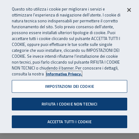
Numero Verde
800 810 810
.
Vai al menu principale
Vai al contenuto principale
Vai al Footer
Questo sito utilizza i cookie per migliorare i servizi e
Da cellulare e dall’estero
06 45539607
ottimizzare l’esperienza di navigazione dell’utente. I cookie di
natura tecnica sono indispensabili per permettere il corretto
funzionamento del sito. Solo previo consenso dell’utente,
Apri cerca
Apr
SuperAbile - il Contact Center Inail per il mondo della disabilità
possono essere installati ulteriori tipologie di cookie. Puoi
Navigazione principale
accettare tutti i cookie cliccando sul pulsante ACCETTA TUTTI I
COOKIE, oppure puoi effettuare le tue scelte sulle singole
categorie che vuoi installare, cliccando su IMPOSTAZIONI DEI
COOKIE. Se invece intendi rifiutarne l’installazione dei cookie
non tecnici, puoi farlo cliccando sul pulsante RIFIUTA I COOKIE
NON TECNICI o chiudendo il banner. Per conoscere i dettagli,
consulta la nostra
Informativa Privacy.
IMPOSTAZIONI DEI COOKIE
RIFIUTA I COOKIE NON TECNICI
ACCETTA TUTTI I COOKIE