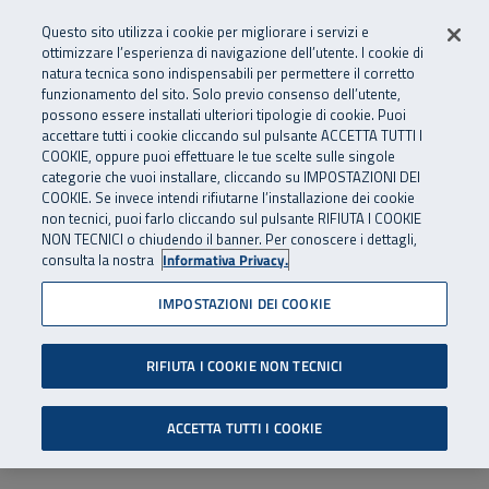
Numero Verde
800 810 810
.
Vai al menu principale
Vai al contenuto principale
Vai al Footer
Questo sito utilizza i cookie per migliorare i servizi e
Da cellulare e dall’estero
06 45539607
ottimizzare l’esperienza di navigazione dell’utente. I cookie di
natura tecnica sono indispensabili per permettere il corretto
funzionamento del sito. Solo previo consenso dell’utente,
Apri cerca
Apr
SuperAbile - il Contact Center Inail per il mondo della disabilità
possono essere installati ulteriori tipologie di cookie. Puoi
Navigazione principale
accettare tutti i cookie cliccando sul pulsante ACCETTA TUTTI I
COOKIE, oppure puoi effettuare le tue scelte sulle singole
categorie che vuoi installare, cliccando su IMPOSTAZIONI DEI
COOKIE. Se invece intendi rifiutarne l’installazione dei cookie
non tecnici, puoi farlo cliccando sul pulsante RIFIUTA I COOKIE
NON TECNICI o chiudendo il banner. Per conoscere i dettagli,
consulta la nostra
Informativa Privacy.
IMPOSTAZIONI DEI COOKIE
RIFIUTA I COOKIE NON TECNICI
ACCETTA TUTTI I COOKIE