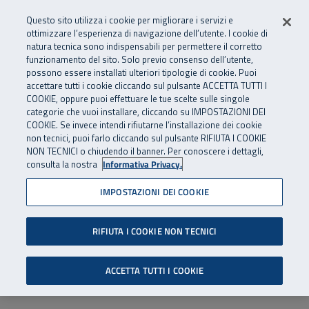
Numero Verde
800 810 810
.
Vai al menu principale
Vai al contenuto principale
Vai al Footer
Questo sito utilizza i cookie per migliorare i servizi e
Da cellulare e dall’estero
06 45539607
ottimizzare l’esperienza di navigazione dell’utente. I cookie di
natura tecnica sono indispensabili per permettere il corretto
funzionamento del sito. Solo previo consenso dell’utente,
Apri cerca
Apr
SuperAbile - il Contact Center Inail per il mondo della disabilità
possono essere installati ulteriori tipologie di cookie. Puoi
Navigazione principale
accettare tutti i cookie cliccando sul pulsante ACCETTA TUTTI I
COOKIE, oppure puoi effettuare le tue scelte sulle singole
categorie che vuoi installare, cliccando su IMPOSTAZIONI DEI
COOKIE. Se invece intendi rifiutarne l’installazione dei cookie
non tecnici, puoi farlo cliccando sul pulsante RIFIUTA I COOKIE
NON TECNICI o chiudendo il banner. Per conoscere i dettagli,
consulta la nostra
Informativa Privacy.
IMPOSTAZIONI DEI COOKIE
RIFIUTA I COOKIE NON TECNICI
ACCETTA TUTTI I COOKIE