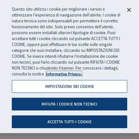
Numero Verde
800 810 810
.
Vai al menu principale
Vai al contenuto principale
Vai al Footer
Questo sito utilizza i cookie per migliorare i servizi e
Da cellulare e dall’estero
06 45539607
ottimizzare l’esperienza di navigazione dell’utente. I cookie di
natura tecnica sono indispensabili per permettere il corretto
funzionamento del sito. Solo previo consenso dell’utente,
Apri cerca
Apr
SuperAbile - il Contact Center Inail per il mondo della disabilità
possono essere installati ulteriori tipologie di cookie. Puoi
Navigazione principale
accettare tutti i cookie cliccando sul pulsante ACCETTA TUTTI I
COOKIE, oppure puoi effettuare le tue scelte sulle singole
categorie che vuoi installare, cliccando su IMPOSTAZIONI DEI
COOKIE. Se invece intendi rifiutarne l’installazione dei cookie
non tecnici, puoi farlo cliccando sul pulsante RIFIUTA I COOKIE
NON TECNICI o chiudendo il banner. Per conoscere i dettagli,
consulta la nostra
Informativa Privacy.
IMPOSTAZIONI DEI COOKIE
RIFIUTA I COOKIE NON TECNICI
ACCETTA TUTTI I COOKIE