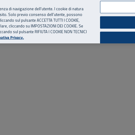
per te, chiamaci.
Numero Verde
800 810 810
.
Da cellulare e dall’estero
06 
ienza di navigazione dell’utente. I cookie di natura
 sito. Solo previo consenso dell’utente, possono
ie cliccando sul pulsante ACCETTA TUTTI I COOKIE,
ed eventi
Risorse utili
Supporto
tallare, cliccando su IMPOSTAZIONI DEI COOKIE. Se
o cliccando sul pulsante RIFIUTA I COOKIE NON TECNICI
ativa Privacy.