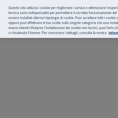
Siamo qui 
Vai al menu principale
Vai al contenuto principale
Vai al Footer
Questo sito utilizza i cookie per migliorare i servizi e ottimizzare l’esper
tecnica sono indispensabili per permettere il corretto funzionamento del
essere installati ulteriori tipologie di cookie. Puoi accettare tutti i cook
Home
Chi siamo
Storie, news 
SuperAbile - il Contact Center Inail per il mondo della disabilità
oppure puoi effettuare le tue scelte sulle singole categorie che vuoi ins
invece intendi rifiutarne l’installazione dei cookie non tecnici, puoi farl
o chiudendo il banner. Per conoscere i dettagli, consulta la nostra
Inform