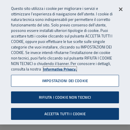
Numero Verde
800 810 810
.
Vai al menu principale
Vai al contenuto principale
Vai al Footer
Questo sito utilizza i cookie per migliorare i servizi e
Da cellulare e dall’estero
06 45539607
ottimizzare l’esperienza di navigazione dell’utente. I cookie di
natura tecnica sono indispensabili per permettere il corretto
funzionamento del sito. Solo previo consenso dell’utente,
Apri cerca
Apr
SuperAbile - il Contact Center Inail per il mondo della disabilità
possono essere installati ulteriori tipologie di cookie. Puoi
Navigazione principale
accettare tutti i cookie cliccando sul pulsante ACCETTA TUTTI I
COOKIE, oppure puoi effettuare le tue scelte sulle singole
categorie che vuoi installare, cliccando su IMPOSTAZIONI DEI
COOKIE. Se invece intendi rifiutarne l’installazione dei cookie
non tecnici, puoi farlo cliccando sul pulsante RIFIUTA I COOKIE
NON TECNICI o chiudendo il banner. Per conoscere i dettagli,
consulta la nostra
Informativa Privacy.
IMPOSTAZIONI DEI COOKIE
RIFIUTA I COOKIE NON TECNICI
ACCETTA TUTTI I COOKIE