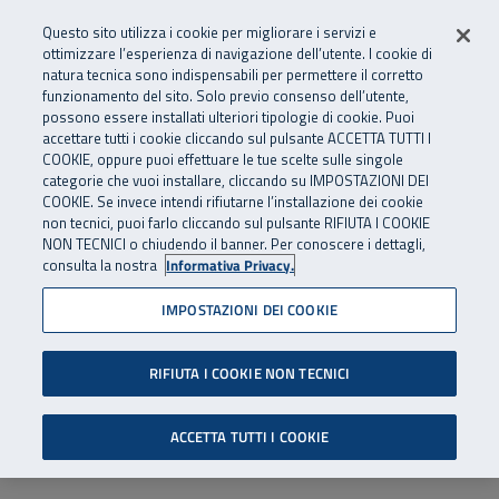
Numero Verde
800 810 810
.
Vai al menu principale
Vai al contenuto principale
Vai al Footer
Questo sito utilizza i cookie per migliorare i servizi e
Da cellulare e dall’estero
06 45539607
ottimizzare l’esperienza di navigazione dell’utente. I cookie di
natura tecnica sono indispensabili per permettere il corretto
funzionamento del sito. Solo previo consenso dell’utente,
Apri cerca
Apr
SuperAbile - il Contact Center Inail per il mondo della disabilità
possono essere installati ulteriori tipologie di cookie. Puoi
Navigazione principale
accettare tutti i cookie cliccando sul pulsante ACCETTA TUTTI I
COOKIE, oppure puoi effettuare le tue scelte sulle singole
categorie che vuoi installare, cliccando su IMPOSTAZIONI DEI
COOKIE. Se invece intendi rifiutarne l’installazione dei cookie
non tecnici, puoi farlo cliccando sul pulsante RIFIUTA I COOKIE
NON TECNICI o chiudendo il banner. Per conoscere i dettagli,
consulta la nostra
Informativa Privacy.
IMPOSTAZIONI DEI COOKIE
RIFIUTA I COOKIE NON TECNICI
ACCETTA TUTTI I COOKIE