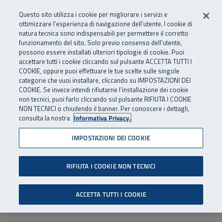
Numero Verde
800 810 810
.
Vai al menu principale
Vai al contenuto principale
Vai al Footer
Questo sito utilizza i cookie per migliorare i servizi e
Da cellulare e dall’estero
06 45539607
ottimizzare l’esperienza di navigazione dell’utente. I cookie di
natura tecnica sono indispensabili per permettere il corretto
funzionamento del sito. Solo previo consenso dell’utente,
Apri cerca
Apr
SuperAbile - il Contact Center Inail per il mondo della disabilità
possono essere installati ulteriori tipologie di cookie. Puoi
Navigazione principale
accettare tutti i cookie cliccando sul pulsante ACCETTA TUTTI I
COOKIE, oppure puoi effettuare le tue scelte sulle singole
categorie che vuoi installare, cliccando su IMPOSTAZIONI DEI
COOKIE. Se invece intendi rifiutarne l’installazione dei cookie
non tecnici, puoi farlo cliccando sul pulsante RIFIUTA I COOKIE
NON TECNICI o chiudendo il banner. Per conoscere i dettagli,
consulta la nostra
Informativa Privacy.
IMPOSTAZIONI DEI COOKIE
RIFIUTA I COOKIE NON TECNICI
ACCETTA TUTTI I COOKIE