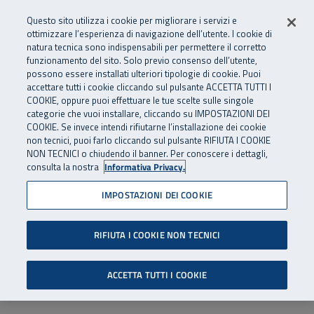
Numero Verde
800 810 810
.
Vai al menu principale
Vai al contenuto principale
Vai al Footer
Questo sito utilizza i cookie per migliorare i servizi e
Da cellulare e dall’estero
06 45539607
ottimizzare l’esperienza di navigazione dell’utente. I cookie di
natura tecnica sono indispensabili per permettere il corretto
funzionamento del sito. Solo previo consenso dell’utente,
Apri cerca
Apr
SuperAbile - il Contact Center Inail per il mondo della disabilità
possono essere installati ulteriori tipologie di cookie. Puoi
Navigazione principale
accettare tutti i cookie cliccando sul pulsante ACCETTA TUTTI I
COOKIE, oppure puoi effettuare le tue scelte sulle singole
categorie che vuoi installare, cliccando su IMPOSTAZIONI DEI
COOKIE. Se invece intendi rifiutarne l’installazione dei cookie
non tecnici, puoi farlo cliccando sul pulsante RIFIUTA I COOKIE
NON TECNICI o chiudendo il banner. Per conoscere i dettagli,
consulta la nostra
Informativa Privacy.
IMPOSTAZIONI DEI COOKIE
RIFIUTA I COOKIE NON TECNICI
ACCETTA TUTTI I COOKIE