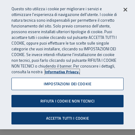
Numero Verde
800 810 810
.
Vai al menu principale
Vai al contenuto principale
Vai al Footer
Questo sito utilizza i cookie per migliorare i servizi e
Da cellulare e dall’estero
06 45539607
ottimizzare l’esperienza di navigazione dell’utente. I cookie di
natura tecnica sono indispensabili per permettere il corretto
funzionamento del sito. Solo previo consenso dell’utente,
Apri cerca
Apr
SuperAbile - il Contact Center Inail per il mondo della disabilità
possono essere installati ulteriori tipologie di cookie. Puoi
Navigazione principale
accettare tutti i cookie cliccando sul pulsante ACCETTA TUTTI I
COOKIE, oppure puoi effettuare le tue scelte sulle singole
categorie che vuoi installare, cliccando su IMPOSTAZIONI DEI
COOKIE. Se invece intendi rifiutarne l’installazione dei cookie
non tecnici, puoi farlo cliccando sul pulsante RIFIUTA I COOKIE
NON TECNICI o chiudendo il banner. Per conoscere i dettagli,
consulta la nostra
Informativa Privacy.
IMPOSTAZIONI DEI COOKIE
RIFIUTA I COOKIE NON TECNICI
ACCETTA TUTTI I COOKIE