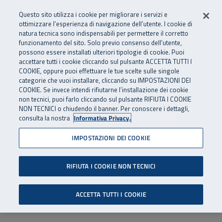
Numero Verde
800 810 810
.
Vai al menu principale
Vai al contenuto principale
Vai al Footer
Questo sito utilizza i cookie per migliorare i servizi e
Da cellulare e dall’estero
06 45539607
ottimizzare l’esperienza di navigazione dell’utente. I cookie di
natura tecnica sono indispensabili per permettere il corretto
funzionamento del sito. Solo previo consenso dell’utente,
Apri cerca
Apr
SuperAbile - il Contact Center Inail per il mondo della disabilità
possono essere installati ulteriori tipologie di cookie. Puoi
Navigazione principale
accettare tutti i cookie cliccando sul pulsante ACCETTA TUTTI I
COOKIE, oppure puoi effettuare le tue scelte sulle singole
categorie che vuoi installare, cliccando su IMPOSTAZIONI DEI
COOKIE. Se invece intendi rifiutarne l’installazione dei cookie
non tecnici, puoi farlo cliccando sul pulsante RIFIUTA I COOKIE
NON TECNICI o chiudendo il banner. Per conoscere i dettagli,
consulta la nostra
Informativa Privacy.
IMPOSTAZIONI DEI COOKIE
RIFIUTA I COOKIE NON TECNICI
ACCETTA TUTTI I COOKIE