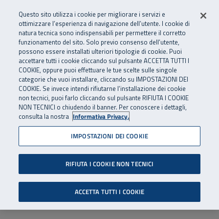
Numero Verde
800 810 810
.
Vai al menu principale
Vai al contenuto principale
Vai al Footer
Questo sito utilizza i cookie per migliorare i servizi e
Da cellulare e dall’estero
06 45539607
ottimizzare l’esperienza di navigazione dell’utente. I cookie di
natura tecnica sono indispensabili per permettere il corretto
funzionamento del sito. Solo previo consenso dell’utente,
Apri cerca
Apr
SuperAbile - il Contact Center Inail per il mondo della disabilità
possono essere installati ulteriori tipologie di cookie. Puoi
Navigazione principale
accettare tutti i cookie cliccando sul pulsante ACCETTA TUTTI I
COOKIE, oppure puoi effettuare le tue scelte sulle singole
categorie che vuoi installare, cliccando su IMPOSTAZIONI DEI
COOKIE. Se invece intendi rifiutarne l’installazione dei cookie
non tecnici, puoi farlo cliccando sul pulsante RIFIUTA I COOKIE
NON TECNICI o chiudendo il banner. Per conoscere i dettagli,
consulta la nostra
Informativa Privacy.
IMPOSTAZIONI DEI COOKIE
RIFIUTA I COOKIE NON TECNICI
ACCETTA TUTTI I COOKIE