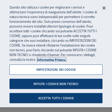
Numero Verde
800 810 810
.
Vai al menu principale
Vai al contenuto principale
Vai al Footer
Questo sito utilizza i cookie per migliorare i servizi e
Da cellulare e dall’estero
06 45539607
ottimizzare l’esperienza di navigazione dell’utente. I cookie di
natura tecnica sono indispensabili per permettere il corretto
funzionamento del sito. Solo previo consenso dell’utente,
Apri cerca
Apr
SuperAbile - il Contact Center Inail per il mondo della disabilità
possono essere installati ulteriori tipologie di cookie. Puoi
Navigazione principale
accettare tutti i cookie cliccando sul pulsante ACCETTA TUTTI I
COOKIE, oppure puoi effettuare le tue scelte sulle singole
categorie che vuoi installare, cliccando su IMPOSTAZIONI DEI
COOKIE. Se invece intendi rifiutarne l’installazione dei cookie
non tecnici, puoi farlo cliccando sul pulsante RIFIUTA I COOKIE
NON TECNICI o chiudendo il banner. Per conoscere i dettagli,
consulta la nostra
Informativa Privacy.
IMPOSTAZIONI DEI COOKIE
RIFIUTA I COOKIE NON TECNICI
ACCETTA TUTTI I COOKIE