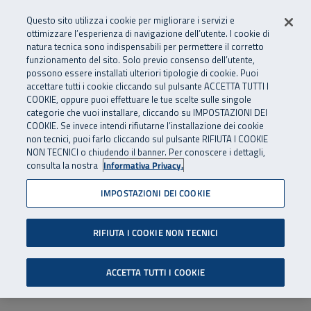
Numero Verde
800 810 810
.
Vai al menu principale
Vai al contenuto principale
Vai al Footer
Questo sito utilizza i cookie per migliorare i servizi e
Da cellulare e dall’estero
06 45539607
ottimizzare l’esperienza di navigazione dell’utente. I cookie di
natura tecnica sono indispensabili per permettere il corretto
funzionamento del sito. Solo previo consenso dell’utente,
Apri cerca
Apr
SuperAbile - il Contact Center Inail per il mondo della disabilità
possono essere installati ulteriori tipologie di cookie. Puoi
Navigazione principale
accettare tutti i cookie cliccando sul pulsante ACCETTA TUTTI I
COOKIE, oppure puoi effettuare le tue scelte sulle singole
categorie che vuoi installare, cliccando su IMPOSTAZIONI DEI
COOKIE. Se invece intendi rifiutarne l’installazione dei cookie
non tecnici, puoi farlo cliccando sul pulsante RIFIUTA I COOKIE
NON TECNICI o chiudendo il banner. Per conoscere i dettagli,
consulta la nostra
Informativa Privacy.
IMPOSTAZIONI DEI COOKIE
RIFIUTA I COOKIE NON TECNICI
ACCETTA TUTTI I COOKIE