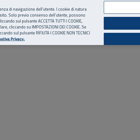
per te, chiamaci.
Numero Verde
800 810 810
.
Da cellulare e dall’estero
06 
ienza di navigazione dell’utente. I cookie di natura
 sito. Solo previo consenso dell’utente, possono
ie cliccando sul pulsante ACCETTA TUTTI I COOKIE,
ed eventi
Risorse utili
Supporto
tallare, cliccando su IMPOSTAZIONI DEI COOKIE. Se
o cliccando sul pulsante RIFIUTA I COOKIE NON TECNICI
ativa Privacy.