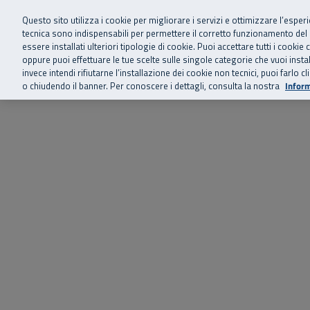
Siamo qui 
Vai al menu principale
Vai al contenuto principale
Vai al Footer
Questo sito utilizza i cookie per migliorare i servizi e ottimizzare l’esper
tecnica sono indispensabili per permettere il corretto funzionamento del
essere installati ulteriori tipologie di cookie. Puoi accettare tutti i cook
Home
Chi siamo
Storie, news 
SuperAbile - il Contact Center Inail per il mondo della disabilità
oppure puoi effettuare le tue scelte sulle singole categorie che vuoi ins
invece intendi rifiutarne l’installazione dei cookie non tecnici, puoi farl
o chiudendo il banner. Per conoscere i dettagli, consulta la nostra
Inform