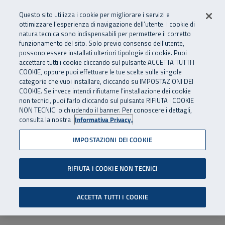
Numero Verde
800 810 810
.
Vai al menu principale
Vai al contenuto principale
Vai al Footer
Questo sito utilizza i cookie per migliorare i servizi e
Da cellulare e dall’estero
06 45539607
ottimizzare l’esperienza di navigazione dell’utente. I cookie di
natura tecnica sono indispensabili per permettere il corretto
funzionamento del sito. Solo previo consenso dell’utente,
Apri cerca
Apr
SuperAbile - il Contact Center Inail per il mondo della disabilità
possono essere installati ulteriori tipologie di cookie. Puoi
Navigazione principale
accettare tutti i cookie cliccando sul pulsante ACCETTA TUTTI I
COOKIE, oppure puoi effettuare le tue scelte sulle singole
categorie che vuoi installare, cliccando su IMPOSTAZIONI DEI
COOKIE. Se invece intendi rifiutarne l’installazione dei cookie
non tecnici, puoi farlo cliccando sul pulsante RIFIUTA I COOKIE
NON TECNICI o chiudendo il banner. Per conoscere i dettagli,
consulta la nostra
Informativa Privacy.
IMPOSTAZIONI DEI COOKIE
RIFIUTA I COOKIE NON TECNICI
ACCETTA TUTTI I COOKIE