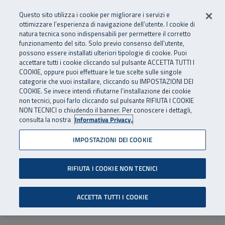
Numero Verde
800 810 810
.
Vai al menu principale
Vai al contenuto principale
Vai al Footer
Questo sito utilizza i cookie per migliorare i servizi e
Da cellulare e dall’estero
06 45539607
ottimizzare l’esperienza di navigazione dell’utente. I cookie di
natura tecnica sono indispensabili per permettere il corretto
funzionamento del sito. Solo previo consenso dell’utente,
Apri cerca
Apr
SuperAbile - il Contact Center Inail per il mondo della disabilità
possono essere installati ulteriori tipologie di cookie. Puoi
Navigazione principale
accettare tutti i cookie cliccando sul pulsante ACCETTA TUTTI I
COOKIE, oppure puoi effettuare le tue scelte sulle singole
categorie che vuoi installare, cliccando su IMPOSTAZIONI DEI
COOKIE. Se invece intendi rifiutarne l’installazione dei cookie
non tecnici, puoi farlo cliccando sul pulsante RIFIUTA I COOKIE
NON TECNICI o chiudendo il banner. Per conoscere i dettagli,
consulta la nostra
Informativa Privacy.
IMPOSTAZIONI DEI COOKIE
RIFIUTA I COOKIE NON TECNICI
ACCETTA TUTTI I COOKIE