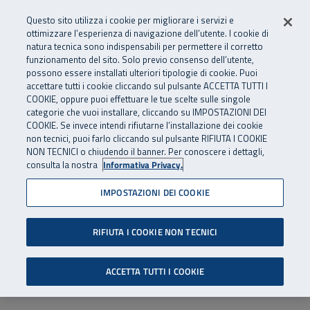
Numero Verde
800 810 810
.
Vai al menu principale
Vai al contenuto principale
Vai al Footer
Questo sito utilizza i cookie per migliorare i servizi e
Da cellulare e dall’estero
06 45539607
ottimizzare l’esperienza di navigazione dell’utente. I cookie di
natura tecnica sono indispensabili per permettere il corretto
funzionamento del sito. Solo previo consenso dell’utente,
Apri cerca
Apr
SuperAbile - il Contact Center Inail per il mondo della disabilità
possono essere installati ulteriori tipologie di cookie. Puoi
Navigazione principale
accettare tutti i cookie cliccando sul pulsante ACCETTA TUTTI I
COOKIE, oppure puoi effettuare le tue scelte sulle singole
categorie che vuoi installare, cliccando su IMPOSTAZIONI DEI
COOKIE. Se invece intendi rifiutarne l’installazione dei cookie
non tecnici, puoi farlo cliccando sul pulsante RIFIUTA I COOKIE
NON TECNICI o chiudendo il banner. Per conoscere i dettagli,
consulta la nostra
Informativa Privacy.
IMPOSTAZIONI DEI COOKIE
RIFIUTA I COOKIE NON TECNICI
ACCETTA TUTTI I COOKIE