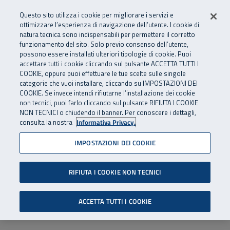
Numero Verde
800 810 810
.
Vai al menu principale
Vai al contenuto principale
Vai al Footer
Questo sito utilizza i cookie per migliorare i servizi e
Da cellulare e dall’estero
06 45539607
ottimizzare l’esperienza di navigazione dell’utente. I cookie di
natura tecnica sono indispensabili per permettere il corretto
funzionamento del sito. Solo previo consenso dell’utente,
Apri cerca
Apr
SuperAbile - il Contact Center Inail per il mondo della disabilità
possono essere installati ulteriori tipologie di cookie. Puoi
Navigazione principale
accettare tutti i cookie cliccando sul pulsante ACCETTA TUTTI I
COOKIE, oppure puoi effettuare le tue scelte sulle singole
categorie che vuoi installare, cliccando su IMPOSTAZIONI DEI
COOKIE. Se invece intendi rifiutarne l’installazione dei cookie
non tecnici, puoi farlo cliccando sul pulsante RIFIUTA I COOKIE
NON TECNICI o chiudendo il banner. Per conoscere i dettagli,
consulta la nostra
Informativa Privacy.
IMPOSTAZIONI DEI COOKIE
RIFIUTA I COOKIE NON TECNICI
ACCETTA TUTTI I COOKIE