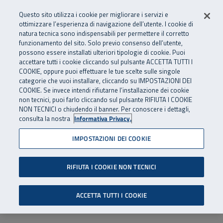
Numero Verde
800 810 810
.
Vai al menu principale
Vai al contenuto principale
Vai al Footer
Questo sito utilizza i cookie per migliorare i servizi e
Da cellulare e dall’estero
06 45539607
ottimizzare l’esperienza di navigazione dell’utente. I cookie di
natura tecnica sono indispensabili per permettere il corretto
funzionamento del sito. Solo previo consenso dell’utente,
Apri cerca
Apr
SuperAbile - il Contact Center Inail per il mondo della disabilità
possono essere installati ulteriori tipologie di cookie. Puoi
Navigazione principale
accettare tutti i cookie cliccando sul pulsante ACCETTA TUTTI I
COOKIE, oppure puoi effettuare le tue scelte sulle singole
categorie che vuoi installare, cliccando su IMPOSTAZIONI DEI
COOKIE. Se invece intendi rifiutarne l’installazione dei cookie
non tecnici, puoi farlo cliccando sul pulsante RIFIUTA I COOKIE
NON TECNICI o chiudendo il banner. Per conoscere i dettagli,
consulta la nostra
Informativa Privacy.
IMPOSTAZIONI DEI COOKIE
RIFIUTA I COOKIE NON TECNICI
ACCETTA TUTTI I COOKIE