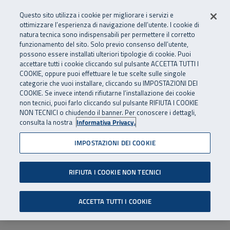
Numero Verde
800 810 810
.
Vai al menu principale
Vai al contenuto principale
Vai al Footer
Questo sito utilizza i cookie per migliorare i servizi e
Da cellulare e dall’estero
06 45539607
ottimizzare l’esperienza di navigazione dell’utente. I cookie di
natura tecnica sono indispensabili per permettere il corretto
funzionamento del sito. Solo previo consenso dell’utente,
Apri cerca
Apr
SuperAbile - il Contact Center Inail per il mondo della disabilità
possono essere installati ulteriori tipologie di cookie. Puoi
Navigazione principale
accettare tutti i cookie cliccando sul pulsante ACCETTA TUTTI I
COOKIE, oppure puoi effettuare le tue scelte sulle singole
categorie che vuoi installare, cliccando su IMPOSTAZIONI DEI
COOKIE. Se invece intendi rifiutarne l’installazione dei cookie
non tecnici, puoi farlo cliccando sul pulsante RIFIUTA I COOKIE
NON TECNICI o chiudendo il banner. Per conoscere i dettagli,
consulta la nostra
Informativa Privacy.
IMPOSTAZIONI DEI COOKIE
RIFIUTA I COOKIE NON TECNICI
ACCETTA TUTTI I COOKIE