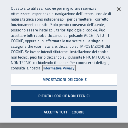
Numero Verde
800 810 810
.
Vai al menu principale
Vai al contenuto principale
Vai al Footer
Questo sito utilizza i cookie per migliorare i servizi e
Da cellulare e dall’estero
06 45539607
ottimizzare l’esperienza di navigazione dell’utente. I cookie di
natura tecnica sono indispensabili per permettere il corretto
funzionamento del sito. Solo previo consenso dell’utente,
Apri cerca
Apr
SuperAbile - il Contact Center Inail per il mondo della disabilità
possono essere installati ulteriori tipologie di cookie. Puoi
Navigazione principale
accettare tutti i cookie cliccando sul pulsante ACCETTA TUTTI I
COOKIE, oppure puoi effettuare le tue scelte sulle singole
categorie che vuoi installare, cliccando su IMPOSTAZIONI DEI
COOKIE. Se invece intendi rifiutarne l’installazione dei cookie
non tecnici, puoi farlo cliccando sul pulsante RIFIUTA I COOKIE
NON TECNICI o chiudendo il banner. Per conoscere i dettagli,
consulta la nostra
Informativa Privacy.
IMPOSTAZIONI DEI COOKIE
RIFIUTA I COOKIE NON TECNICI
ACCETTA TUTTI I COOKIE