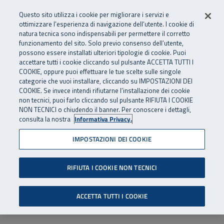
Numero Verde
800 810 810
.
Vai al menu principale
Vai al contenuto principale
Vai al Footer
Questo sito utilizza i cookie per migliorare i servizi e
Da cellulare e dall’estero
06 45539607
ottimizzare l’esperienza di navigazione dell’utente. I cookie di
natura tecnica sono indispensabili per permettere il corretto
funzionamento del sito. Solo previo consenso dell’utente,
Apri cerca
Apr
SuperAbile - il Contact Center Inail per il mondo della disabilità
possono essere installati ulteriori tipologie di cookie. Puoi
Navigazione principale
accettare tutti i cookie cliccando sul pulsante ACCETTA TUTTI I
COOKIE, oppure puoi effettuare le tue scelte sulle singole
categorie che vuoi installare, cliccando su IMPOSTAZIONI DEI
COOKIE. Se invece intendi rifiutarne l’installazione dei cookie
non tecnici, puoi farlo cliccando sul pulsante RIFIUTA I COOKIE
NON TECNICI o chiudendo il banner. Per conoscere i dettagli,
consulta la nostra
Informativa Privacy.
IMPOSTAZIONI DEI COOKIE
RIFIUTA I COOKIE NON TECNICI
ACCETTA TUTTI I COOKIE